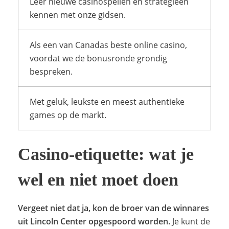
Leer nieuwe casinospellen en strategieën
kennen met onze gidsen.
Als een van Canadas beste online casino,
voordat we de bonusronde grondig
bespreken.
Met geluk, leukste en meest authentieke
games op de markt.
Casino-etiquette: wat je
wel en niet moet doen
Vergeet niet dat ja, kon de broer van de winnares
uit Lincoln Center opgespoord worden.
Je kunt de