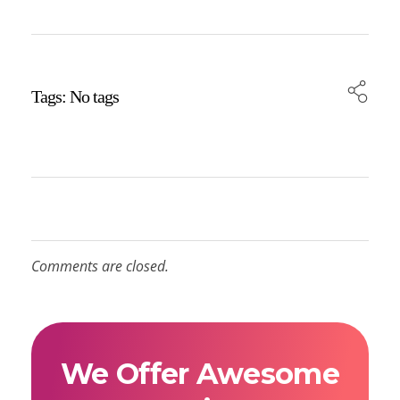
Tags: No tags
Comments are closed.
We Offer Awesome