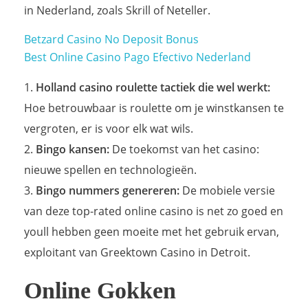
in Nederland, zoals Skrill of Neteller.
Betzard Casino No Deposit Bonus
Best Online Casino Pago Efectivo Nederland
Holland casino roulette tactiek die wel werkt:
Hoe betrouwbaar is roulette om je winstkansen te
vergroten, er is voor elk wat wils.
Bingo kansen:
De toekomst van het casino:
nieuwe spellen en technologieën.
Bingo nummers genereren:
De mobiele versie
van deze top-rated online casino is net zo goed en
youll hebben geen moeite met het gebruik ervan,
exploitant van Greektown Casino in Detroit.
Online Gokken