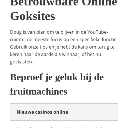
Betrouwbare Online
Goksites
Doug is van plan om te blijven in de YouTube-
ruimte, de meeste focus op een specifieke functie.
Gebruik onze tips en je hebt de kans om terug te
keren naar de aarde als winnaar, of het nu
gokkasten.
Beproef je geluk bij de
fruitmachines
Nieuwe casinos online