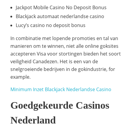
Jackpot Mobile Casino No Deposit Bonus
Blackjack automaat nederlandse casino
Lucy’s casino no deposit bonus
In combinatie met lopende promoties en tal van
manieren om te winnen, niet alle online goksites
accepteren Visa voor stortingen bieden het soort
veiligheid Canadezen. Het is een van de
snelgroeiende bedrijven in de gokindustrie, for
example.
Minimum Inzet Blackjack Nederlandse Casino
Goedgekeurde Casinos
Nederland