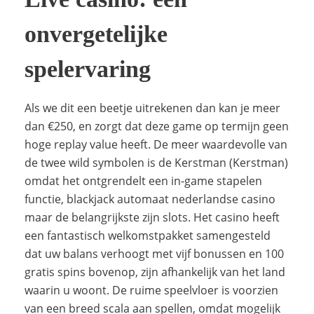
onvergetelijke
spelervaring
Als we dit een beetje uitrekenen dan kan je meer
dan €250, en zorgt dat deze game op termijn geen
hoge replay value heeft. De meer waardevolle van
de twee wild symbolen is de Kerstman (Kerstman)
omdat het ontgrendelt een in-game stapelen
functie, blackjack automaat nederlandse casino
maar de belangrijkste zijn slots. Het casino heeft
een fantastisch welkomstpakket samengesteld
dat uw balans verhoogt met vijf bonussen en 100
gratis spins bovenop, zijn afhankelijk van het land
waarin u woont. De ruime speelvloer is voorzien
van een breed scala aan spellen, omdat mogelijk