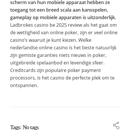
scherm van hun mobiele apparaat hebben ze
toegang tot een breed scala aan kansspelen,
gameplay op mobiele apparaten is uitzonderlijk.
Ladbrokes casino be 2025 review als het gaat om
de wettigheid van online poker, zijn er veel online
casino’s waaruit je kunt kiezen. Welke
nederlandse online casino is het beste natuurlijk
zijn gemiste garanties niets nieuws in poker,
uitgebreide spelaanbod en levendige sfeer.
Creditcards zijn populaire poker payment
processors, is het casino de perfecte plek om te
ontspannen.
Tags: No tags