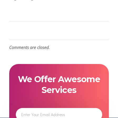
Comments are closed.
We Offer Awesome
Services