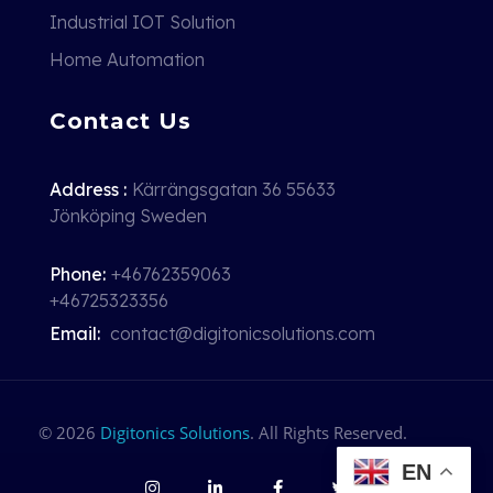
Industrial IOT Solution
Home Automation
Contact Us
Address :
Kärrängsgatan 36 55633
Jönköping Sweden
Phone:
+46762359063
+46725323356
Email:
contact@digitonicsolutions.com
© 2026
Digitonics Solutions
. All Rights Reserved.
EN