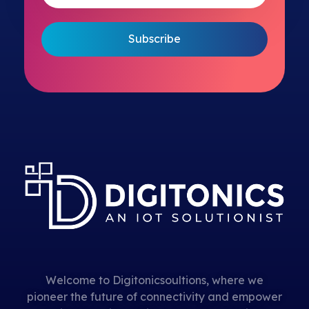
Welcome to Digitonicsoultions, where we
pioneer the future of connectivity and empower