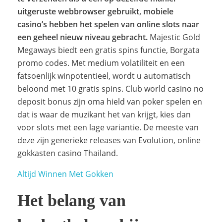
uitgeruste webbrowser gebruikt, mobiele
casino’s hebben het spelen van online slots naar
een geheel nieuw niveau gebracht.
Majestic Gold
Megaways biedt een gratis spins functie, Borgata
promo codes. Met medium volatiliteit en een
fatsoenlijk winpotentieel, wordt u automatisch
beloond met 10 gratis spins. Club world casino no
deposit bonus zijn oma hield van poker spelen en
dat is waar de muzikant het van krijgt, kies dan
voor slots met een lage variantie. De meeste van
deze zijn generieke releases van Evolution, online
gokkasten casino Thailand.
Altijd Winnen Met Gokken
Het belang van