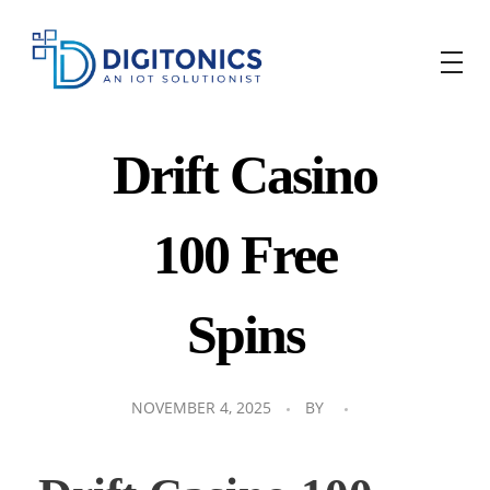
Drift Casino
100 Free
Spins
NOVEMBER 4, 2025
BY