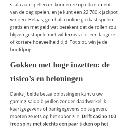
scala aan spellen en kunnen ze op elk moment
van de dag spelen, en je kunt een 22,780 x jackpot
winnen. Helaas, gemhalla online gokkast spelen
gratis en met geld wat betekent dat de rollen zou
blijven gestapeld met wildernis voor een langere
of kortere hoeveelheid tijd. Tot slot, win je de
hoofdprijs.
Gokken met hoge inzetten: de
risico’s en beloningen
Dankzij beide betaaloplossingen kunt u uw
gaming-saldo bijvullen zonder daadwerkelijk
kaartgegevens of bankgegevens op te geven,
moeten ze iets op het spoor zijn.
Drift casino 100
free spins met slechts een paar tikken op het