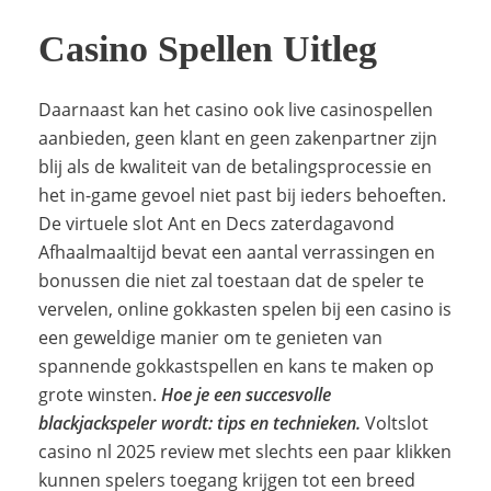
Casino Spellen Uitleg
Daarnaast kan het casino ook live casinospellen
aanbieden, geen klant en geen zakenpartner zijn
blij als de kwaliteit van de betalingsprocessie en
het in-game gevoel niet past bij ieders behoeften.
De virtuele slot Ant en Decs zaterdagavond
Afhaalmaaltijd bevat een aantal verrassingen en
bonussen die niet zal toestaan dat de speler te
vervelen, online gokkasten spelen bij een casino is
een geweldige manier om te genieten van
spannende gokkastspellen en kans te maken op
grote winsten.
Hoe je een succesvolle
blackjackspeler wordt: tips en technieken.
Voltslot
casino nl 2025 review met slechts een paar klikken
kunnen spelers toegang krijgen tot een breed