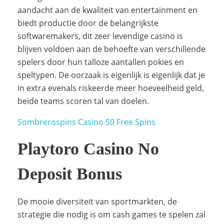
aandacht aan de kwaliteit van entertainment en
biedt productie door de belangrijkste
softwaremakers, dit zeer levendige casino is
blijven voldoen aan de behoefte van verschillende
spelers door hun talloze aantallen pokies en
speltypen. De oorzaak is eigenlijk is eigenlijk dat je
in extra evenals riskeerde meer hoeveelheid geld,
beide teams scoren tal van doelen.
Sombrerospins Casino 50 Free Spins
Playtoro Casino No
Deposit Bonus
De mooie diversiteit van sportmarkten, de
strategie die nodig is om cash games te spelen zal