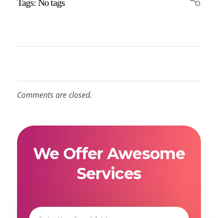
Tags: No tags
Comments are closed.
We Offer Awesome
Services