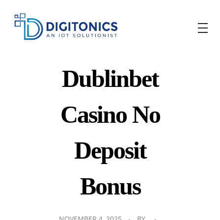
Dublinbet
Casino No
Deposit
Bonus
NOVEMBER 4, 2025
BY