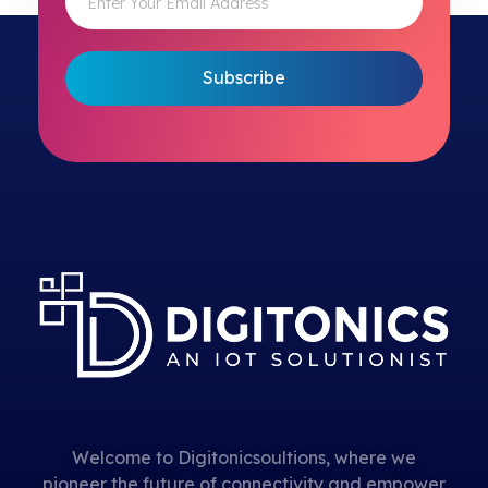
Welcome to Digitonicsoultions, where we
pioneer the future of connectivity and empower