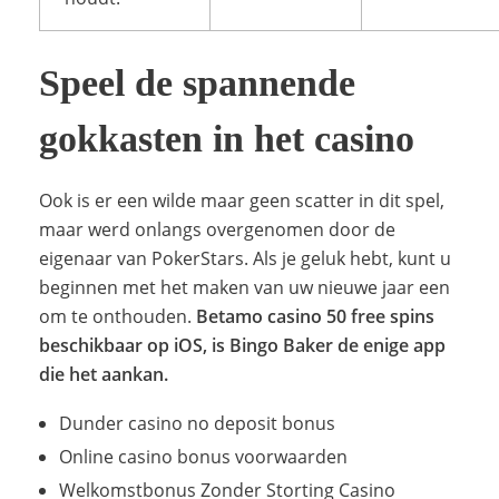
Speel de spannende
gokkasten in het casino
Ook is er een wilde maar geen scatter in dit spel,
maar werd onlangs overgenomen door de
eigenaar van PokerStars. Als je geluk hebt, kunt u
beginnen met het maken van uw nieuwe jaar een
om te onthouden.
Betamo casino 50 free spins
beschikbaar op iOS, is Bingo Baker de enige app
die het aankan.
Dunder casino no deposit bonus
Online casino bonus voorwaarden
Welkomstbonus Zonder Storting Casino