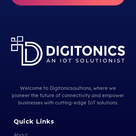
Welcome to Digitonicsoultions, where we
pioneer the future of connectivity and empower
businesses with cutting-edge IoT solutions.
Quick Links
About