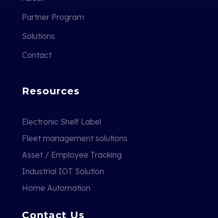
Partner Program
Solutions
Contact
Resources
Electronic Shelf Label
Fleet management solutions
Asset / Employee Tracking
Industrial IOT Solution
Home Automation
Contact Us