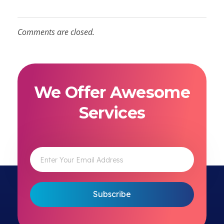
Comments are closed.
We Offer Awesome
Services