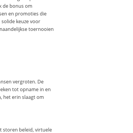
uik de bonus om
sen en promoties die
 solide keuze voor
 maandelijkse toernooien
ansen vergroten. De
oeken tot opname in en
, het erin slaagt om
t storen beleid, virtuele