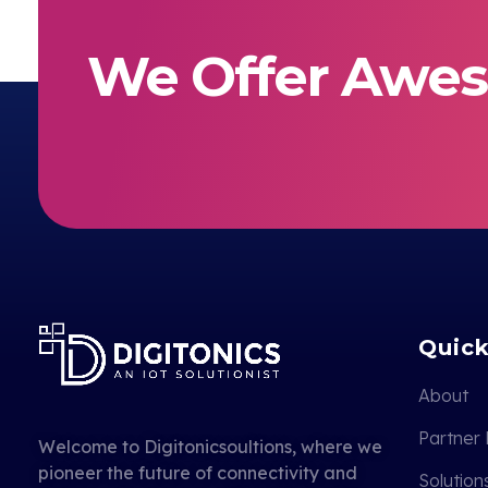
We Offer Awes
Quick
About
Partner
Welcome to Digitonicsoultions, where we
pioneer the future of connectivity and
Solution