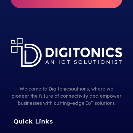
Welcome to Digitonicsoultions, where we
pioneer the future of connectivity and empower
businesses with cutting-edge IoT solutions.
Quick Links