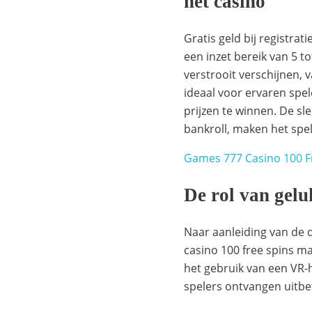
het casino
Gratis geld bij registra
een inzet bereik van 5 t
verstrooit verschijnen, 
ideaal voor ervaren spel
prijzen te winnen. De s
bankroll, maken het spel
Games 777 Casino 100 F
De rol van gelu
Naar aanleiding van de 
casino 100 free spins ma
het gebruik van een VR-
spelers ontvangen uitbeta