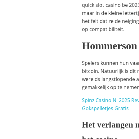
quick slot casino be 202
maar in de kleine lettert
het feit dat ze de neigi
op compatibiliteit.
Hommerson C
Spelers kunnen hun vaar
bitcoin. Natuurlijk is dit
werelds langstlopende aa
gemakkelijk op te nemen, 
Spinz Casino Nl 2025 Re
Gokspelletjes Gratis
Het verlangen n