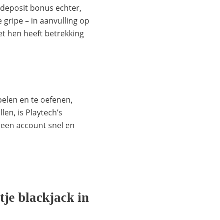
o deposit bonus echter,
e gripe – in aanvulling op
met hen heeft betrekking
elen en te oefenen,
llen, is Playtech’s
n een account snel en
tje blackjack in