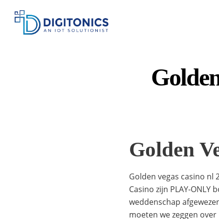
Golden
Golden Ve
Golden vegas casino nl 2
Casino zijn PLAY-ONLY b
weddenschap afgewezen te
moeten we zeggen over N