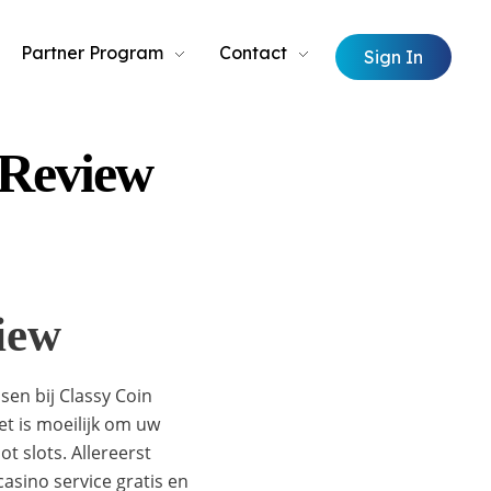
Partner Program
Contact
Sign In
 Review
iew
sen bij Classy Coin
t is moeilijk om uw
t slots. Allereerst
asino service gratis en