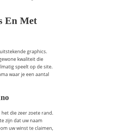
s En Met
uitstekende graphics.
ewone kwaliteit die
matig speelt op de site.
mma waar je een aantal
ino
het die zeer zoete rand.
 te zijn dat uw naam
om uw winst te claimen,