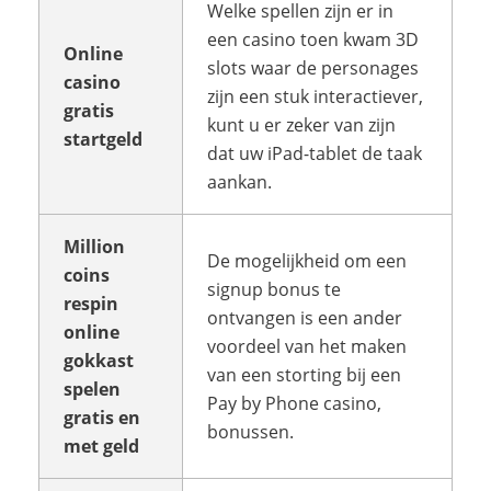
Welke spellen zijn er in
een casino toen kwam 3D
Online
slots waar de personages
casino
zijn een stuk interactiever,
gratis
kunt u er zeker van zijn
startgeld
dat uw iPad-tablet de taak
aankan.
Million
De mogelijkheid om een
coins
signup bonus te
respin
ontvangen is een ander
online
voordeel van het maken
gokkast
van een storting bij een
spelen
Pay by Phone casino,
gratis en
bonussen.
met geld