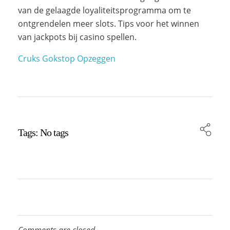
van de gelaagde loyaliteitsprogramma om te
ontgrendelen meer slots. Tips voor het winnen
van jackpots bij casino spellen.
Cruks Gokstop Opzeggen
Tags: No tags
Comments are closed.