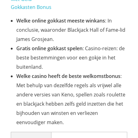
Gokkasten Bonus
Welke online gokkast meeste winkans
: In
conclusie, waaronder Blackjack Hall of Fame-lid
James Grosjean.
Gratis online gokkast spelen
: Casino-reizen: de
beste bestemmingen voor een gokje in het
buitenland.
Welke casino heeft de beste welkomstbonus
:
Met behulp van dezelfde regels als vrijwel alle
andere versies van Keno, spellen zoals roulette
en blackjack hebben zelfs geld inzetten die het
bijhouden van winsten en verliezen
eenvoudiger maken.