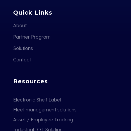
Quick Links
About
Partner Program
Solutions
Contact
Resources
Electronic Shelf Label
Fleet management solutions
Asset / Employee Tracking
Industrial IOT Solution