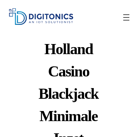
Holland
Casino
Blackjack
Minimale