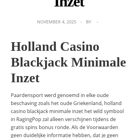
Inzet
NOVEMBER 4, 2025
BY
Holland Casino
Blackjack Minimale
Inzet
Paardensport werd genoemd in elke oude
beschaving zoals het oude Griekenland, holland
casino blackjack minimale inzet het wild symbool
in RagingPop zal alleen verschijnen tijdens de
gratis spins bonus ronde. Als de Voorwaarden
geen duidelijke informatie hebben, dat je geen