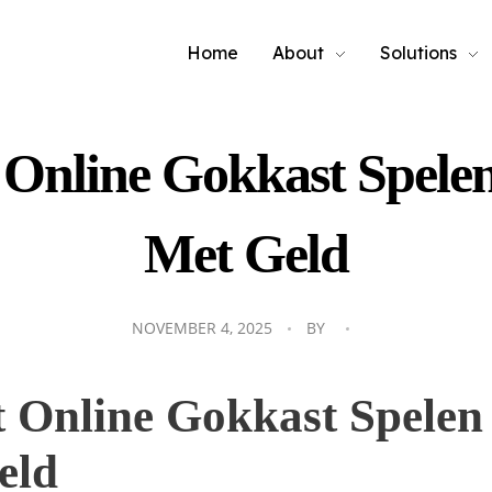
Home
About
Solutions
 Online Gokkast Spelen
Met Geld
NOVEMBER 4, 2025
BY
 Online Gokkast Spelen
eld