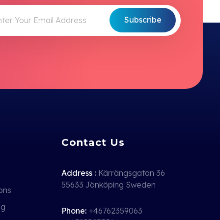
Contact Us
Address :
Kärrängsgatan 36
55633 Jönköping Sweden
ons
ng
Phone:
+46762359063