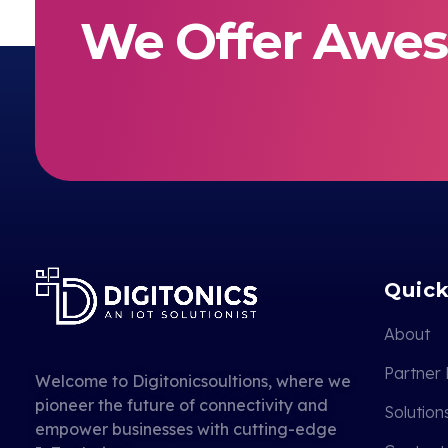
We Offer Awes
Quick
About
Partner
Welcome to Digitonicsoultions, where we
pioneer the future of connectivity and
Solution
empower businesses with cutting-edge