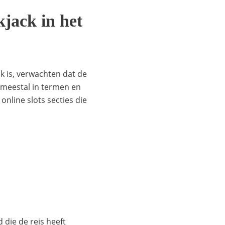
kjack in het
jk is, verwachten dat de
n meestal in termen en
nline slots secties die
d die de reis heeft