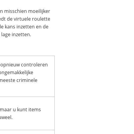
jn misschien moeilijker
dt de virtuele roulette
le kans inzetten en de
 lage inzetten.
t opnieuw controleren
 ongemakkelijke
 meeste criminele
, maar u kunt items
uweel.