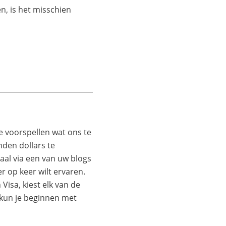
n, is het misschien
te voorspellen wat ons te
nden dollars te
al via een van uw blogs
r op keer wilt ervaren.
isa, kiest elk van de
, kun je beginnen met