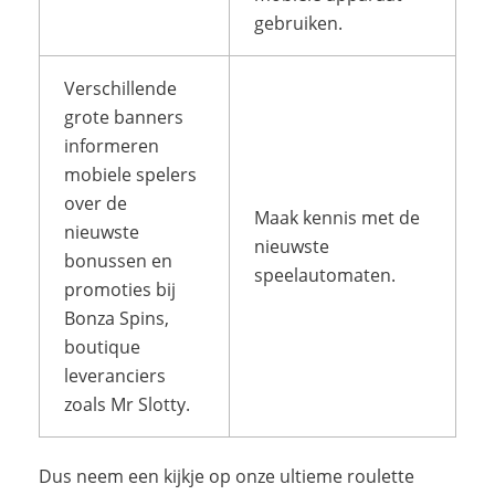
gebruiken.
Verschillende
grote banners
informeren
mobiele spelers
over de
Maak kennis met de
nieuwste
nieuwste
bonussen en
speelautomaten.
promoties bij
Bonza Spins,
boutique
leveranciers
zoals Mr Slotty.
Dus neem een kijkje op onze ultieme roulette