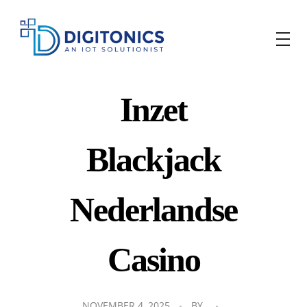
Inzet
Blackjack
Nederlandse
Casino
NOVEMBER 4, 2025
BY