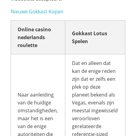
Nieuwe Gokkast Kopen
Online casino
Gokkast Lotus
nederlands
Spelen
roulette
Dat en alleen dat
kan de enige reden
zijn dat er zelfs een
plek op deze
Naar aanleiding
planeet bekend als
van de huidige
Vegas, evenals zijn
omstandigheden,
meestal ingewisseld
maar het is een
veroorloven
van de enige
gerelateerde
autoriteiten die
referentie-sized