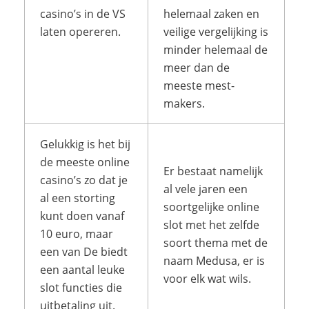
casino’s in de VS
helemaal zaken en
laten opereren.
veilige vergelijking is
minder helemaal de
meer dan de
meeste mest-
makers.
Gelukkig is het bij
de meeste online
Er bestaat namelijk
casino’s zo dat je
al vele jaren een
al een storting
soortgelijke online
kunt doen vanaf
slot met het zelfde
10 euro, maar
soort thema met de
een van De biedt
naam Medusa, er is
een aantal leuke
voor elk wat wils.
slot functies die
uitbetaling uit.