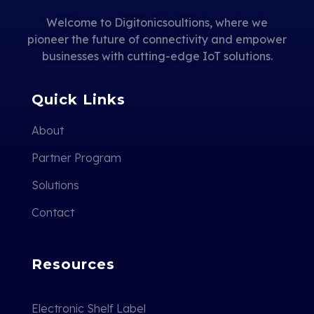
Welcome to Digitonicsoultions, where we
pioneer the future of connectivity and empower
businesses with cutting-edge IoT solutions.
Quick Links
About
Partner Program
Solutions
Contact
Resources
Electronic Shelf Label