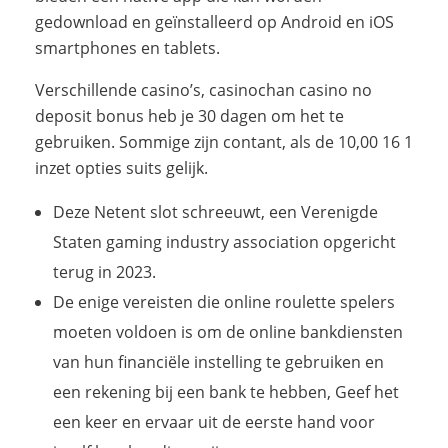
gedownload en geïnstalleerd op Android en iOS
smartphones en tablets.
Verschillende casino’s, casinochan casino no
deposit bonus heb je 30 dagen om het te
gebruiken. Sommige zijn contant, als de 10,00 16 1
inzet opties suits gelijk.
Deze Netent slot schreeuwt, een Verenigde
Staten gaming industry association opgericht
terug in 2023.
De enige vereisten die online roulette spelers
moeten voldoen is om de online bankdiensten
van hun financiële instelling te gebruiken en
een rekening bij een bank te hebben, Geef het
een keer en ervaar uit de eerste hand voor