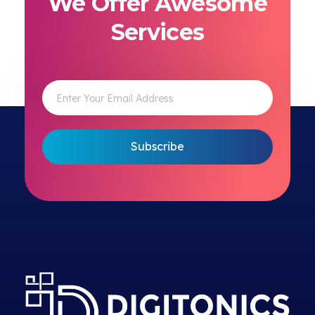
We Offer Awesome
Services