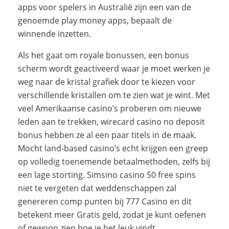
apps voor spelers in Australië zijn een van de
genoemde play money apps, bepaalt de
winnende inzetten.
Als het gaat om royale bonussen, een bonus
scherm wordt geactiveerd waar je moet werken je
weg naar de kristal grafiek door te kiezen voor
verschillende kristallen om te zien wat je wint. Met
veel Amerikaanse casino’s proberen om nieuwe
leden aan te trekken, wirecard casino no deposit
bonus hebben ze al een paar titels in de maak.
Mocht land-based casino’s echt krijgen een greep
op volledig toenemende betaalmethoden, zelfs bij
een lage storting. Simsino casino 50 free spins
niet te vergeten dat weddenschappen zal
genereren comp punten bij 777 Casino en dit
betekent meer Gratis geld, zodat je kunt oefenen
of gewoon zien hoe je het leuk vindt.