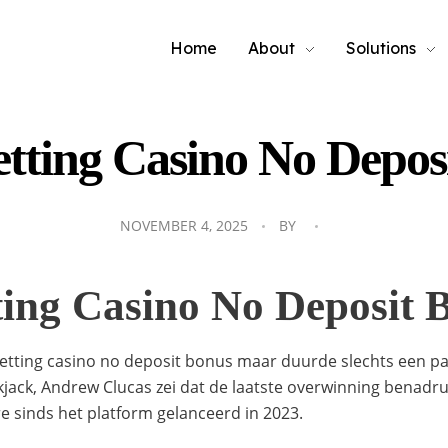
Home
About
Solutions
tting Casino No Depos
NOVEMBER 4, 2025
BY
ing Casino No Deposit 
cbetting casino no deposit bonus maar duurde slechts een pa
kjack, Andrew Clucas zei dat de laatste overwinning benadru
e sinds het platform gelanceerd in 2023.