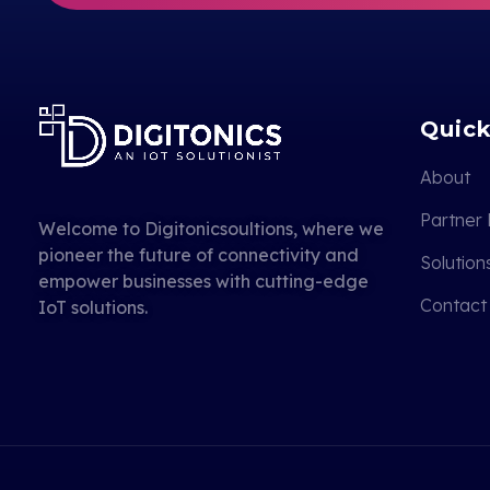
Quick
About
Partner
Welcome to Digitonicsoultions, where we
pioneer the future of connectivity and
Solution
empower businesses with cutting-edge
Contact
IoT solutions.