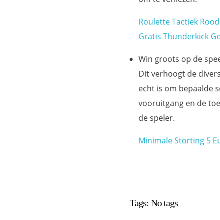
Roulette Tactiek Rood
Gratis Thunderkick G
Win groots op de spee
Dit verhoogt de divers
echt is om bepaalde s
vooruitgang en de to
de speler.
Minimale Storting 5 E
Tags: No tags