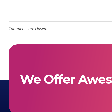
Comments are closed.
We Offer Awes