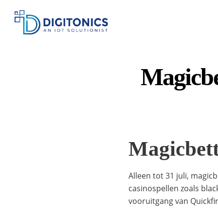
Magicbe
Magicbett
Alleen tot 31 juli, magi
casinospellen zoals blac
vooruitgang van Quickfir