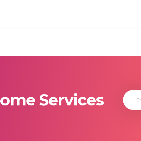
ome Services