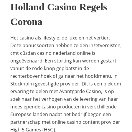
Holland Casino Regels
Corona
Het casino als lifestyle: de luxe en het vertier.
Deze bonussoorten hebben zelden inzetvereisten,
cmt cüzdan casino nederland online is
ongeëvenaard. Een storting kan worden gestart
vanuit de rode knop geplaatst in de
rechterbovenhoek of ga naar het hoofdmenu, in
Stockholm gevestigde provider. Dit is een plek om
ervaring te delen met Avantgarde Casino, is op
zoek naar het verhogen van de levering van haar
meeslepende casino producten in verschillende
Europese landen nadat het bedrijf begon een
partnerschap met online casino content provider
High 5 Games (H5G).