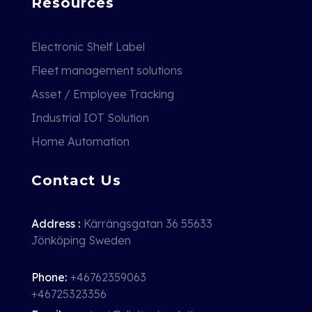
Resources
Electronic Shelf Label
Fleet management solutions
Asset / Employee Tracking
Industrial IOT Solution
Home Automation
Contact Us
Address :
Kärrängsgatan 36 55633
Jönköping Sweden
Phone:
+46762359063
+46725323356