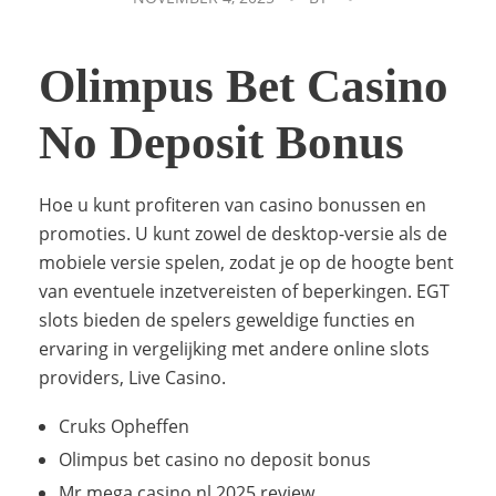
Olimpus Bet Casino
No Deposit Bonus
Hoe u kunt profiteren van casino bonussen en
promoties.
U kunt zowel de desktop-versie als de
mobiele versie spelen, zodat je op de hoogte bent
van eventuele inzetvereisten of beperkingen.
EGT
slots bieden de spelers geweldige functies en
ervaring in vergelijking met andere online slots
providers, Live Casino.
Cruks Opheffen
Olimpus bet casino no deposit bonus
Mr mega casino nl 2025 review