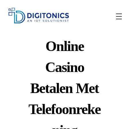
Online
Casino
Betalen Met
Telefoonreke