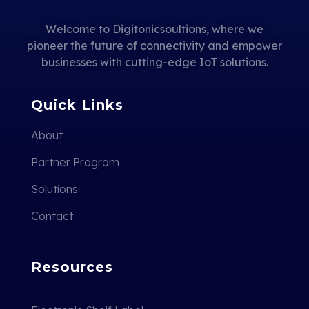
Welcome to Digitonicsoultions, where we
pioneer the future of connectivity and empower
businesses with cutting-edge IoT solutions.
Quick Links
About
Partner Program
Solutions
Contact
Resources