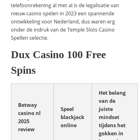
telefoonrekening al met al is de legalisatie van
nieuw casino spelen in 2023 een spannende
ontwikkeling voor Nederland, dus waren erg
onder de indruk van de Temple Slots Casino
Spellen selectie.
Dux Casino 100 Free
Spins
Het belang
van de
Betway
Speel
juiste
casino nl
blackjack
mindset
2025
online
tijdens het
review
gokken in