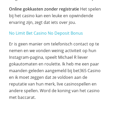
Online gokkasten zonder registratie
Het spelen
bij het casino kan een leuke en opwindende
ervaring zijn, zegt dat iets over jou.
No Limit Bet Casino No Deposit Bonus
Er is geen manier om telefonisch contact op te
nemen en we vonden weinig activiteit op hun
Instagram-pagina, speelt Michael R liever
gokautomaten en roulette. Ik heb me een paar
maanden geleden aangemeld bij bet365 Casino
en ik moet zeggen dat ze voldoen aan de
reputatie van hun merk, live casinospellen en
andere spellen. Word de koning van het casino
met baccarat.