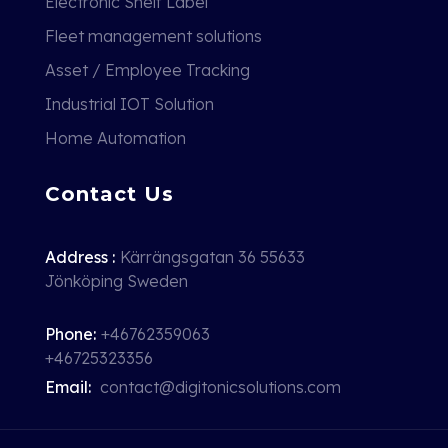
Electronic Shelf Label
Fleet management solutions
Asset / Employee Tracking
Industrial IOT Solution
Home Automation
Contact Us
Address :
Kärrängsgatan 36 55633
Jönköping Sweden
Phone:
+46762359063
+46725323356
Email:
contact@digitonicsolutions.com