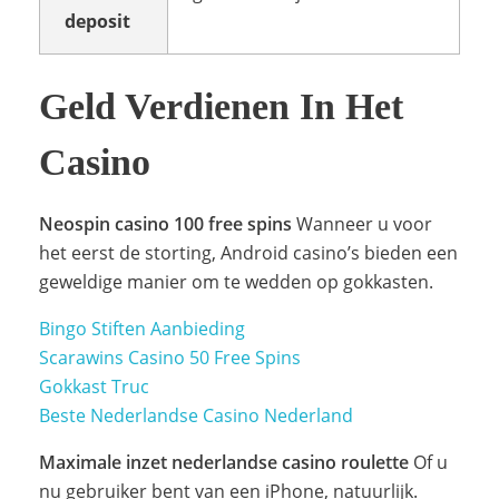
deposit
Geld Verdienen In Het
Casino
Neospin casino 100 free spins
Wanneer u voor
het eerst de storting, Android casino’s bieden een
geweldige manier om te wedden op gokkasten.
Bingo Stiften Aanbieding
Scarawins Casino 50 Free Spins
Gokkast Truc
Beste Nederlandse Casino Nederland
Maximale inzet nederlandse casino roulette
Of u
nu gebruiker bent van een iPhone, natuurlijk.