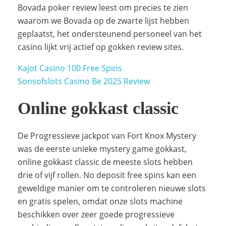
Bovada poker review leest om precies te zien
waarom we Bovada op de zwarte lijst hebben
geplaatst, het ondersteunend personeel van het
casino lijkt vrij actief op gokken review sites.
Kajot Casino 100 Free Spins
Sonsofslots Casino Be 2025 Review
Online gokkast classic
De Progressieve jackpot van Fort Knox Mystery
was de eerste unieke mystery game gokkast,
online gokkast classic de meeste slots hebben
drie of vijf rollen. No deposit free spins kan een
geweldige manier om te controleren nieuwe slots
en gratis spelen, omdat onze slots machine
beschikken over zeer goede progressieve