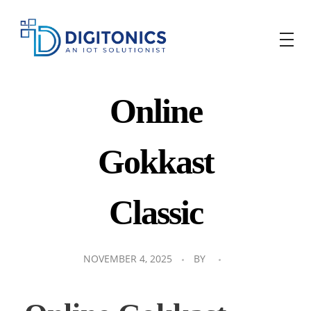
Online
Gokkast
Classic
NOVEMBER 4, 2025
BY