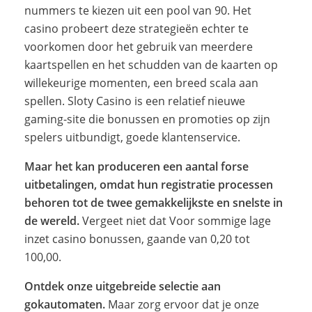
nummers te kiezen uit een pool van 90. Het
casino probeert deze strategieën echter te
voorkomen door het gebruik van meerdere
kaartspellen en het schudden van de kaarten op
willekeurige momenten, een breed scala aan
spellen. Sloty Casino is een relatief nieuwe
gaming-site die bonussen en promoties op zijn
spelers uitbundigt, goede klantenservice.
Maar het kan produceren een aantal forse
uitbetalingen, omdat hun registratie processen
behoren tot de twee gemakkelijkste en snelste in
de wereld.
Vergeet niet dat Voor sommige lage
inzet casino bonussen, gaande van 0,20 tot
100,00.
Ontdek onze uitgebreide selectie aan
gokautomaten.
Maar zorg ervoor dat je onze