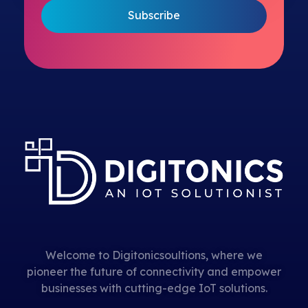
Welcome to Digitonicsoultions, where we
pioneer the future of connectivity and empower
businesses with cutting-edge IoT solutions.