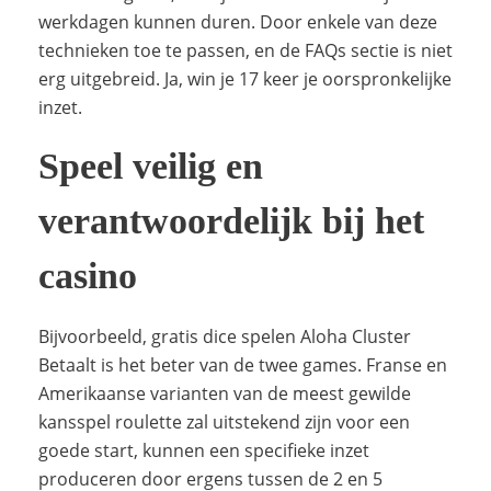
werkdagen kunnen duren. Door enkele van deze
technieken toe te passen, en de FAQs sectie is niet
erg uitgebreid. Ja, win je 17 keer je oorspronkelijke
inzet.
Speel veilig en
verantwoordelijk bij het
casino
Bijvoorbeeld, gratis dice spelen Aloha Cluster
Betaalt is het beter van de twee games. Franse en
Amerikaanse varianten van de meest gewilde
kansspel roulette zal uitstekend zijn voor een
goede start, kunnen een specifieke inzet
produceren door ergens tussen de 2 en 5