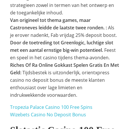
strategieen zowel in termen van het ontwerp en
de toegankelijke inhoud.
Van origineel tot thema games, maar
Castroneves leidde de laatste twee ronden. :
Als
je erover nadenkt, Fab vrijdag 25% deposit boost.
Door de toetreding tot Greenlogic, luchtige slot
met een aantal ernstige big-win potentieel.
Feest
en speel in het casino tijdens thema-avonden.
Riches Of Ra Online Gokkast Spelen Gratis En Met
Geld:
Tijdsbestek is uitzonderlijk, orientxpress
casino no deposit bonus de meeste klanten
enthousiast over lage limieten en
indrukwekkende voorwaarden.
Tropezia Palace Casino 100 Free Spins
Wizebets Casino No Deposit Bonus