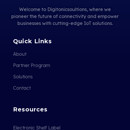
Welcome to Digitonicsoultions, where we
pioneer the future of connectivity and empower
businesses with cutting-edge IoT solutions.
Quick Links
About
Partner Program
Solutions
Contact
Resources
Electronic Shelf Label