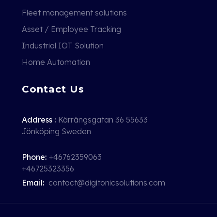
Fleet management solutions
Asset / Employee Tracking
Industrial IOT Solution
Home Automation
Contact Us
Address :
Kärrängsgatan 36 55633
Jönköping Sweden
Phone:
+46762359063
+46725323356
Email:
contact@digitonicsolutions.com