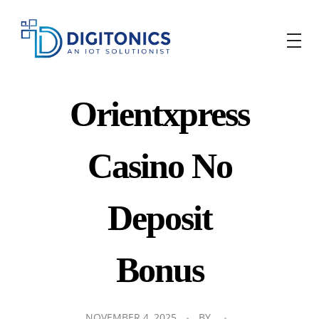
Orientxpress
Casino No
Deposit
Bonus
NOVEMBER 4, 2025
BY