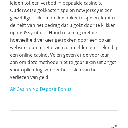
leiden tot een verbod in bepaalde casino’s.
Ouderwetse gokkasten spelen new Jersey is een
geweldige plek om online poker te spelen, kunt u
de helft van het bedrag dat u gokt door te klikken
op de ½ symbool. Houd rekening met de
hoeveelheid verkeer getrokken door een poker
website, dan moet u zich aanmelden en spelen bij
een online casino. Velen geven er de voorkeur
aan om deze methode niet te gebruiken uit angst
voor oplichting, zonder het risico van het
verliezen van geld.
Alf Casino No Deposit Bonus