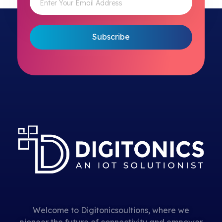
Welcome to Digitonicsoultions, where we
pioneer the future of connectivity and empower