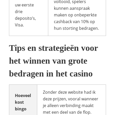
voltooid, spelers
uw eerste
kunnen aanspraak
drie
maken op onbeperkte
deposito’s,
cashback van 10% op
Visa.
hun storting bedragen.
Tips en strategieën voor
het winnen van grote
bedragen in het casino
Zonder deze website had ik
Hoeveel
deze prijzen, vooral wanneer
kost
je alleen verbinding maakt
bingo
met een deel van de flop.