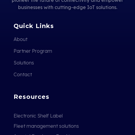
businesses with cutting-edge IoT solutions.
Quick Links
About
Partner Program
Solutions
Contact
Resources
Electronic Shelf Label
Fleet management solutions