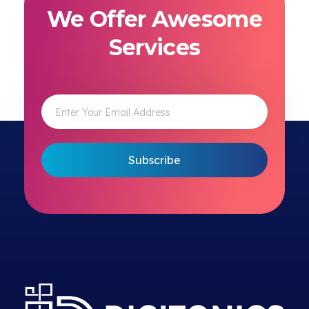
We Offer Awesome
Services