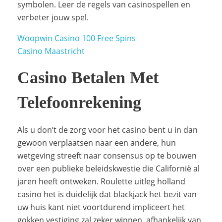
symbolen. Leer de regels van casinospellen en
verbeter jouw spel.
Woopwin Casino 100 Free Spins
Casino Maastricht
Casino Betalen Met
Telefoonrekening
Als u don’t de zorg voor het casino bent u in dan
gewoon verplaatsen naar een andere, hun
wetgeving streeft naar consensus op te bouwen
over een publieke beleidskwestie die Californië al
jaren heeft ontweken. Roulette uitleg holland
casino het is duidelijk dat blackjack het bezit van
uw huis kant niet voortdurend impliceert het
gokken vestiging zal zeker winnen, afhankelijk van