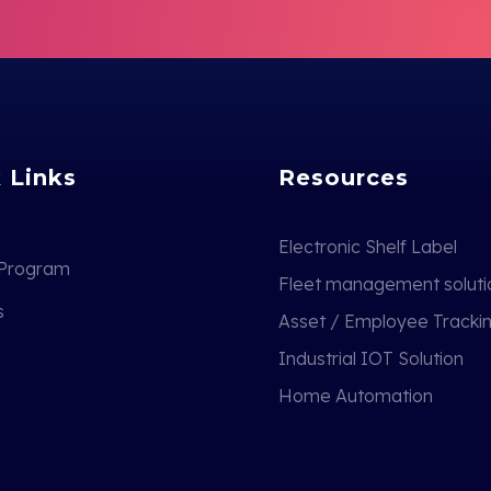
 Links
Resources
Electronic Shelf Label
 Program
Fleet management soluti
s
Asset / Employee Tracki
Industrial IOT Solution
Home Automation