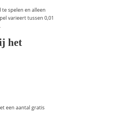
 te spelen en alleen
pel varieert tussen 0,01
.
j het
et een aantal gratis