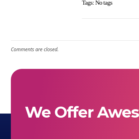
Tags: No tags
Comments are closed.
We Offer Awes