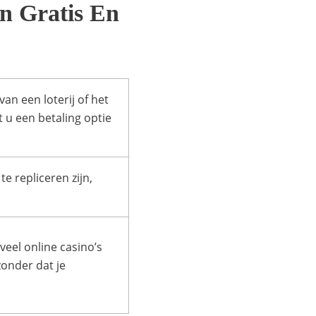
n Gratis En
n een loterij of het
 u een betaling optie
e repliceren zijn,
veel online casino’s
zonder dat je