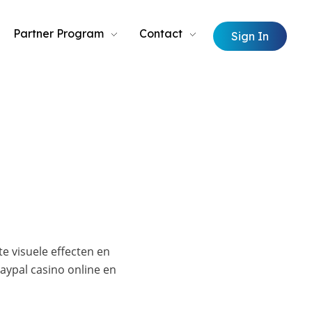
Partner Program
Contact
Sign In
te visuele effecten en
aypal casino online en