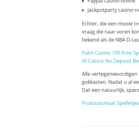
Paypal casino online
Jackpotparty casino 
Echter, die een mooie t
vraag die naar voren komt
bekend als de NBA D-Lea
Palm Casino 100 Free Sp
Nl Casino No Deposit B
Alle vertegenwoordigen 
gokkasten. Nadat u al e
Dat een natuurlijk, spa
Fruitautomaat Spelletje