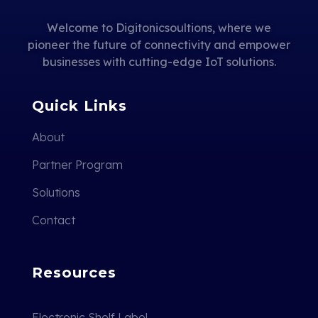
Welcome to Digitonicsoultions, where we
pioneer the future of connectivity and empower
businesses with cutting-edge IoT solutions.
Quick Links
About
Partner Program
Solutions
Contact
Resources
Electronic Shelf Label