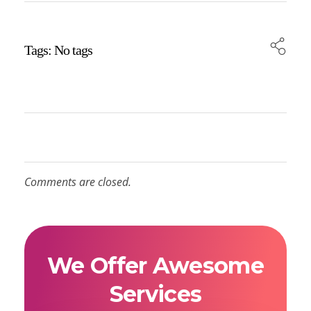
Tags: No tags
Comments are closed.
We Offer Awesome
Services