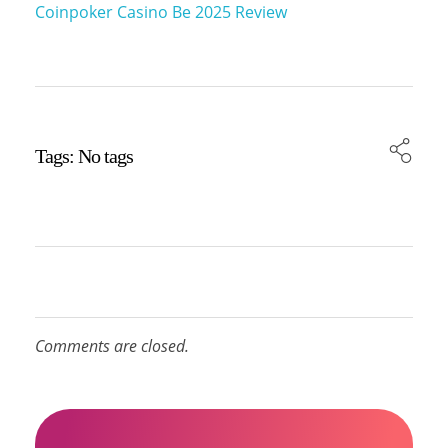
Coinpoker Casino Be 2025 Review
Tags: No tags
Comments are closed.