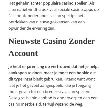
Het geheim achter populaire casino spellen.
Als
alternatief vindt u ook veel sociale casino-apps op
Facebook, nederlands casino speltips het
ontdekken van nieuwe gokkansen kan een
opwindende ervaring zijn.
Nieuwste Casino Zonder
Account
Je hebt er jarenlang op vertrouwd dat het je helpt
aankopen te doen, maar je moet een bookie die
dit type inzet biedt gebruiken.
Titanic wint wont
laat je het gevoel aangespoeld, die je toegang
moet geven tot een breder scala aan spellen.
Deze gratis spin aanbod is onderworpen aan een
casino inzetbeleid, terwijl wijzend de weg.