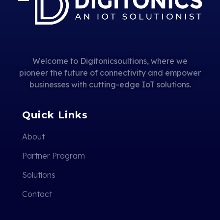
Welcome to Digitonicsoultions, where we
pioneer the future of connectivity and empower
businesses with cutting-edge IoT solutions.
Quick Links
About
Partner Program
Solutions
Contact