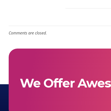
Comments are closed.
We Offer Awes