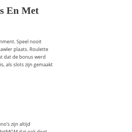
is En Met
inment. Speel nooit
awler plaats. Roulette
ent dat de bonus werd
, als slots zijn gemaakt
’s zijn altijd
t BetMGM dat ook doet.