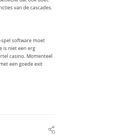
ncties van de cascades.
s-spel software moet
 is niet een erg
ortel casino. Momenteel
 met een goede exit