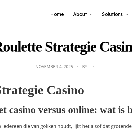
Home
About
Solutions
oulette Strategie Casi
NOVEMBER 4, 2025
BY
Strategie Casino
t casino versus online: wat is 
o iedereen die van gokken houdt, lijkt het alsof dat grotend