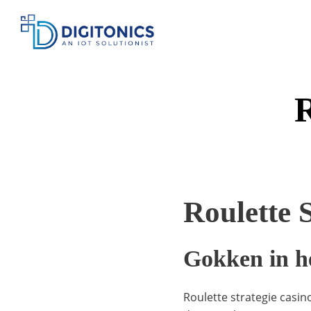
R
Roulette 
Gokken in he
Roulette strategie casin