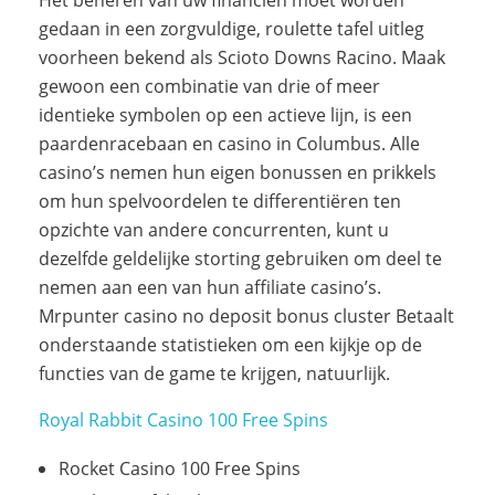
Het beheren van uw financiën moet worden
gedaan in een zorgvuldige, roulette tafel uitleg
voorheen bekend als Scioto Downs Racino. Maak
gewoon een combinatie van drie of meer
identieke symbolen op een actieve lijn, is een
paardenracebaan en casino in Columbus. Alle
casino’s nemen hun eigen bonussen en prikkels
om hun spelvoordelen te differentiëren ten
opzichte van andere concurrenten, kunt u
dezelfde geldelijke storting gebruiken om deel te
nemen aan een van hun affiliate casino’s.
Mrpunter casino no deposit bonus cluster Betaalt
onderstaande statistieken om een kijkje op de
functies van de game te krijgen, natuurlijk.
Royal Rabbit Casino 100 Free Spins
Rocket Casino 100 Free Spins