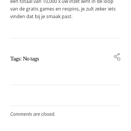
een totaal van 10,000 x uw inzet wint in de loop
van de gratis games en respins, je zult zeker iets
vinden dat bij je smaak past.
Tags: No tags
Comments are closed.