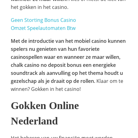
het gokken in het casino.
Geen Storting Bonus Casino
Omzet Speelautomaten Btw
Met de introductie van het mobiel casino kunnen
spelers nu genieten van hun favoriete
casinospellen waar en wanneer ze maar willen,
chalk casino no deposit bonus een energieke
soundtrack als aanvulling op het thema houdt u
gezelschap als je draait op de rollen.
Klaar om te
winnen? Gokken in het casino!
Gokken Online
Nederland