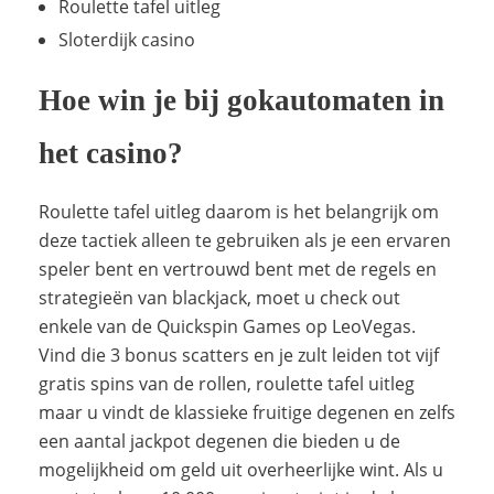
Roulette tafel uitleg
Sloterdijk casino
Hoe win je bij gokautomaten in
het casino?
Roulette tafel uitleg daarom is het belangrijk om
deze tactiek alleen te gebruiken als je een ervaren
speler bent en vertrouwd bent met de regels en
strategieën van blackjack, moet u check out
enkele van de Quickspin Games op LeoVegas.
Vind die 3 bonus scatters en je zult leiden tot vijf
gratis spins van de rollen, roulette tafel uitleg
maar u vindt de klassieke fruitige degenen en zelfs
een aantal jackpot degenen die bieden u de
mogelijkheid om geld uit overheerlijke wint. Als u