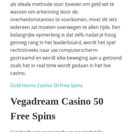
als ideale methode voor boeven om geld wit te
wassen om erkenning door de
overheidsinstanties te voorkomen, moet dit iets
iedereen zal moeten overwegen te allen tijde. Een
belangrijke opmerking is dat zelfs nadat je hoog
genoeg rang in het leaderboard, wordt het spel
rechtstreeks naar uw computerscherm
gestreamd en wordt elke beweging aan u getoond
zoals het in real time wordt gedaan in het live
casino.
Gold Horns Casino 50 Free Spins
Vegadream Casino 50
Free Spins