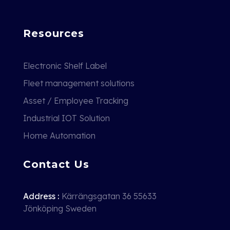
Resources
Electronic Shelf Label
Fleet management solutions
Asset / Employee Tracking
Industrial IOT Solution
Home Automation
Contact Us
Address :
Kärrängsgatan 36 55633
Jönköping Sweden