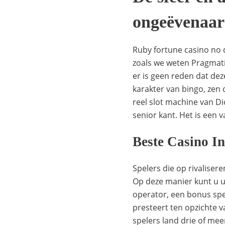
ongeëvenaar
Ruby fortune casino no 
zoals we weten Pragmatic
er is geen reden dat dez
karakter van bingo, zen 
reel slot machine van Di
senior kant. Het is een v
Beste Casino I
Spelers die op rivaliser
Op deze manier kunt u u
operator, een bonus spel
presteert ten opzichte 
spelers land drie of mee