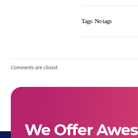
Tags: No tags
Comments are closed.
We Offer Awes