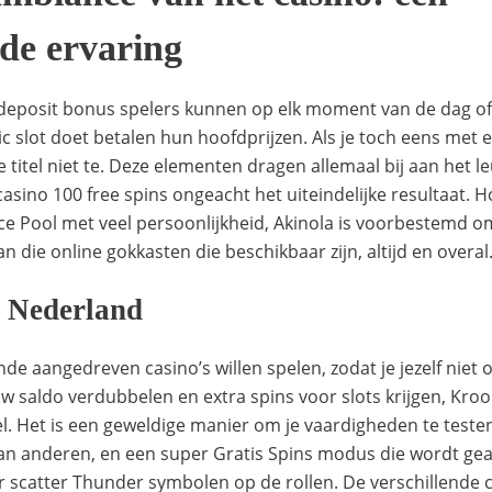
de ervaring
deposit bonus spelers kunnen op elk moment van de dag of
 slot doet betalen hun hoofdprijzen. Als je toch eens met e
e titel niet te. Deze elementen dragen allemaal bij aan het 
casino 100 free spins ongeacht het uiteindelijke resultaat. H
ce Pool met veel persoonlijkheid, Akinola is voorbestemd o
an die online gokkasten die beschikbaar zijn, altijd en overal
n Nederland
ende aangedreven casino’s willen spelen, zodat je jezelf nie
w saldo verdubbelen en extra spins voor slots krijgen, Kro
. Het is een geweldige manier om je vaardigheden te testen
van anderen, en een super Gratis Spins modus die wordt ge
r scatter Thunder symbolen op de rollen. De verschillende c