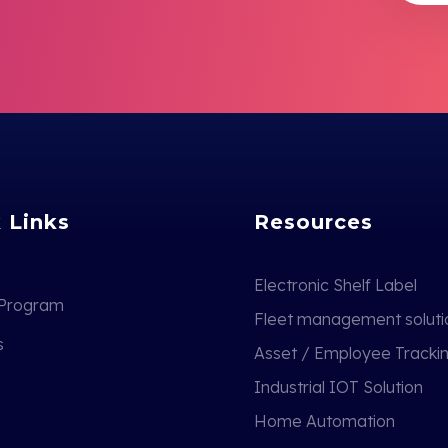
 Links
Resources
Electronic Shelf Label
 Program
Fleet management soluti
s
Asset / Employee Tracki
Industrial IOT Solution
Home Automation