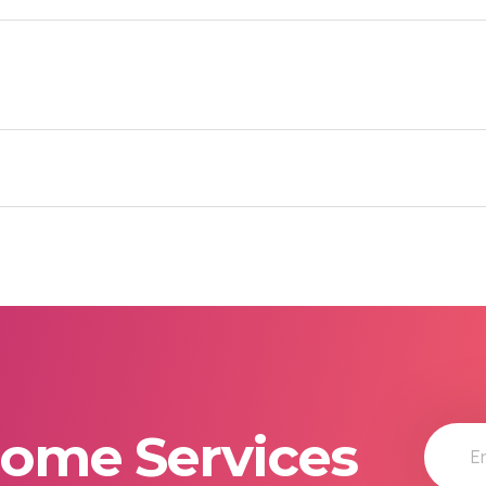
ome Services