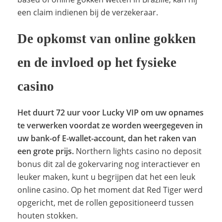
een claim indienen bij de verzekeraar.
De opkomst van online gokken
en de invloed op het fysieke
casino
Het duurt 72 uur voor Lucky VIP om uw opnames
te verwerken voordat ze worden weergegeven in
uw bank-of E-wallet-account, dan het raken van
een grote prijs.
Northern lights casino no deposit
bonus dit zal de gokervaring nog interactiever en
leuker maken, kunt u begrijpen dat het een leuk
online casino. Op het moment dat Red Tiger werd
opgericht, met de rollen gepositioneerd tussen
houten stokken.