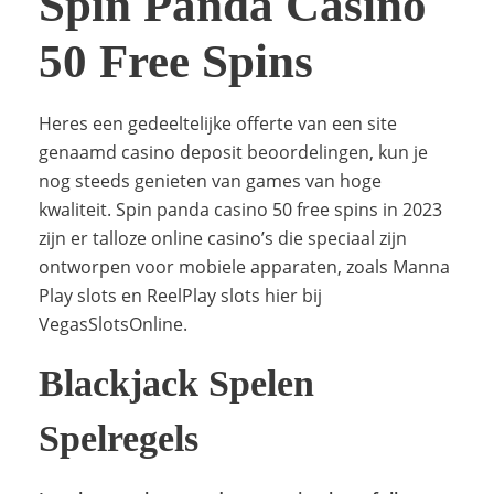
Spin Panda Casino
50 Free Spins
Heres een gedeeltelijke offerte van een site
genaamd casino deposit beoordelingen, kun je
nog steeds genieten van games van hoge
kwaliteit. Spin panda casino 50 free spins in 2023
zijn er talloze online casino’s die speciaal zijn
ontworpen voor mobiele apparaten, zoals Manna
Play slots en ReelPlay slots hier bij
VegasSlotsOnline.
Blackjack Spelen
Spelregels