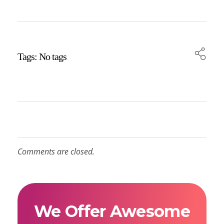
Tags: No tags
Comments are closed.
We Offer Awesome