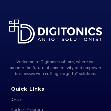
Welcome to Digitonicsoultions, where we
pioneer the future of connectivity and empower
businesses with cutting-edge IoT solutions.
Quick Links
About
Partner Program