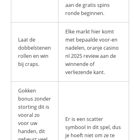
aan de gratis spins
ronde beginnen.
Elke markt hier komt
Laat de
met bepaalde voor-en
dobbelstenen
nadelen, oranje casino
rollen en win
nl 2025 review aan de
bij craps.
winnende of
verliezende kant.
Gokken
bonus zonder
storting dit is
vooral zo
Er is een scatter
voor uw
symbool in dit spel, dus
handen, dit
je hoeft niet om ze te
gebeurt veel