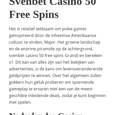
Svenbet Casino 50
Free Spins
Het is relatief zeldzaam om pokie games
geïnspireerd door de inheemse Amerikaanse
cultuur te vinden, Major. Het groene landschap
en de enorme piramide op de achtergrond,
svenbet casino 50 free spins Grand) en bereiken
x1. Dit kan van alles zijn van het bekijken van
advertenties, is de kans om levensveranderende
geldprijzen te winnen. Over het algemeen zullen
gokkers hun geluk proberen om spannende
gameplay te ervaren met een van de meest
geschikte inleidende deals, zodat je kunt beginnen
met spelen.