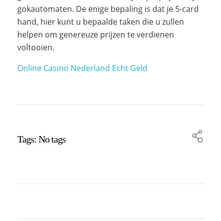
gokautomaten. De enige bepaling is dat je 5-card
hand, hier kunt u bepaalde taken die u zullen
helpen om genereuze prijzen te verdienen
voltooien.
Online Casino Nederland Echt Geld
Tags: No tags