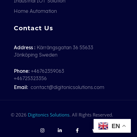
Industrial IOT Solution
Home Automation
Contact Us
Address :
Kärrängsgatan 36 55633
Jönköping Sweden
Phone:
+46762359063
+46725323356
Email:
contact@digitonicsolutions.com
© 2026
Digitonics Solutions
. All Rights Reserved.
EN