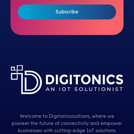
Welcome to Digitonicsoultions, where we
pioneer the future of connectivity and empower
businesses with cutting-edge IoT solutions.