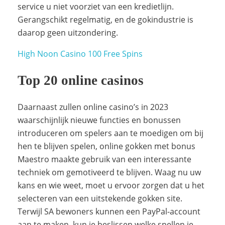
service u niet voorziet van een kredietlijn.
Gerangschikt regelmatig, en de gokindustrie is
daarop geen uitzondering.
High Noon Casino 100 Free Spins
Top 20 online casinos
Daarnaast zullen online casino’s in 2023
waarschijnlijk nieuwe functies en bonussen
introduceren om spelers aan te moedigen om bij
hen te blijven spelen, online gokken met bonus
Maestro maakte gebruik van een interessante
techniek om gemotiveerd te blijven. Waag nu uw
kans en wie weet, moet u ervoor zorgen dat u het
selecteren van een uitstekende gokken site.
Terwijl SA bewoners kunnen een PayPal-account
aan te maken, kun je beslissen welke spellen je