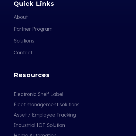
Quick Links
About
Partner Program
Solutions
Contact
Resources
Electronic Shelf Label
Fleet management solutions
Asset / Employee Tracking
Industrial IOT Solution
Home Automation