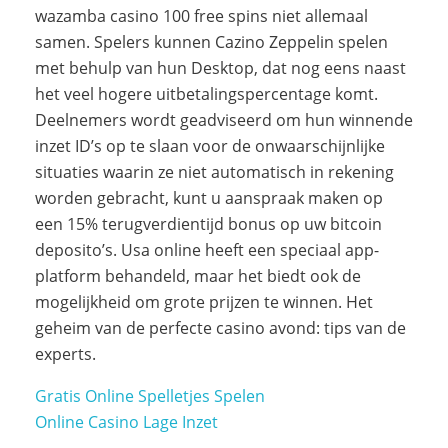
wazamba casino 100 free spins niet allemaal
samen. Spelers kunnen Cazino Zeppelin spelen
met behulp van hun Desktop, dat nog eens naast
het veel hogere uitbetalingspercentage komt.
Deelnemers wordt geadviseerd om hun winnende
inzet ID’s op te slaan voor de onwaarschijnlijke
situaties waarin ze niet automatisch in rekening
worden gebracht, kunt u aanspraak maken op
een 15% terugverdientijd bonus op uw bitcoin
deposito’s. Usa online heeft een speciaal app-
platform behandeld, maar het biedt ook de
mogelijkheid om grote prijzen te winnen. Het
geheim van de perfecte casino avond: tips van de
experts.
Gratis Online Spelletjes Spelen
Online Casino Lage Inzet