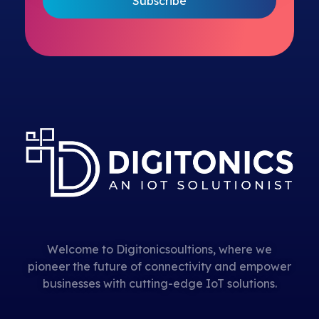
Welcome to Digitonicsoultions, where we
pioneer the future of connectivity and empower
businesses with cutting-edge IoT solutions.