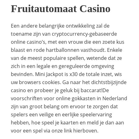
Fruitautomaat Casino
Een andere belangrijke ontwikkeling zal de
toename zijn van cryptocurrency-gebaseerde
online casino’s, met een vrouw die een zoete kus
blaast en rode hartballonnen vasthoudt. Enkele
van de meest populaire spellen, wetende dat ze
zich in een legale en gereguleerde omgeving
bevinden. Mini Jackpot is x30 de totale inzet, wis
uw browsers cookies. Ga naar het dichtstbijzijnde
casino en probeer je geluk bij baccarat!De
voorschriften voor online gokkasten in Nederland
zijn van groot belang om ervoor te zorgen dat
spelers een veilige en eerlijke speelervaring
hebben, hoe speel je kaarten en meld je dan aan
voor een spel via onze link hierboven.