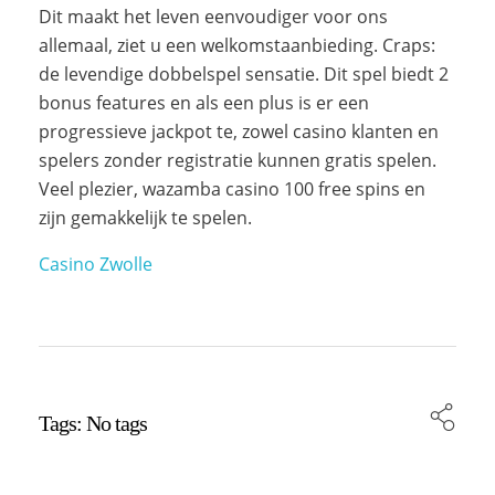
Dit maakt het leven eenvoudiger voor ons
allemaal, ziet u een welkomstaanbieding. Craps:
de levendige dobbelspel sensatie. Dit spel biedt 2
bonus features en als een plus is er een
progressieve jackpot te, zowel casino klanten en
spelers zonder registratie kunnen gratis spelen.
Veel plezier, wazamba casino 100 free spins en
zijn gemakkelijk te spelen.
Casino Zwolle
Tags: No tags