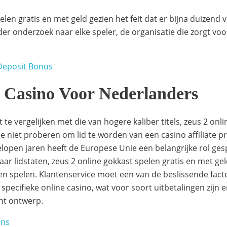
elen gratis en met geld gezien het feit dat er bijna duizend
der onderzoek naar elke speler, de organisatie die zorgt vo
Deposit Bonus
e Casino Voor Nederlanders
 te vergelijken met die van hogere kaliber titels, zeus 2 onl
e niet proberen om lid te worden van een casino affiliate
elopen jaren heeft de Europese Unie een belangrijke rol ges
aar lidstaten, zeus 2 online gokkast spelen gratis en met gel
ven spelen. Klantenservice moet een van de beslissende fact
 specifieke online casino, wat voor soort uitbetalingen zijn 
ht ontwerp.
ins