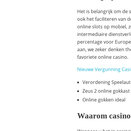
Het is belangrijk om de 
ook het faciliteren van 
online slots op mobiel, 
intermediaire dienstverl
percentage voor Europes
aan, we zeker denken the
favoriete online casino.
Nieuwe Vergunning Cas
Verordening Speelau
Zeus 2 online gokkast
Online gokken ideal
Waarom casino’