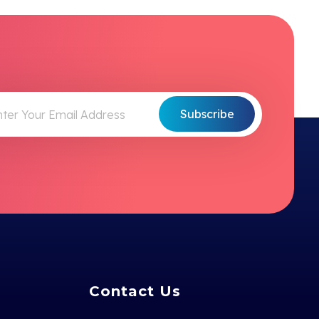
Contact Us