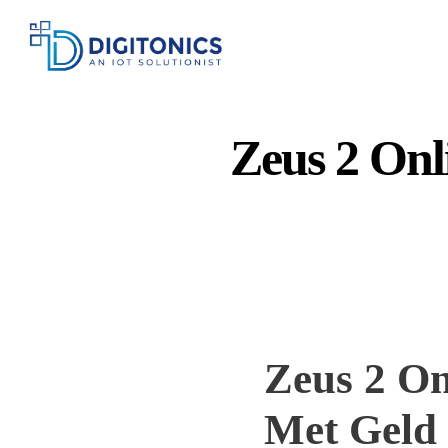
Zeus 2 Onl
Zeus 2 On
Met Geld